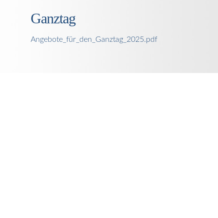
Ganztag
Angebote_für_den_Ganztag_2025.pdf
Liebe Besucher unserer
Schulhomepage,
als Schulleiterin unserer schönen Schule am Krugpark freue
ich mich, Sie auf unserer Schulhomepage begrüßen zu
dürfen.