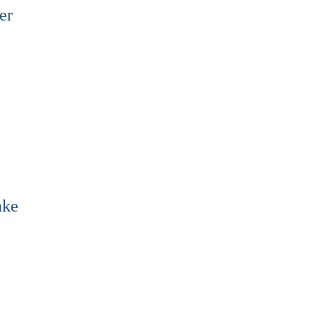
er
nke