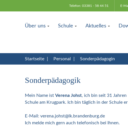
Telefon: 03381 - 58 44 51
E-Ma
Über uns
Schule
Aktuelles
Dow
Startseite
|
Personal
|
Sonderpädagogin
Sonderpädagogik
Mein Name ist
Verena Johst
, ich bin seit 31 Jahre
Schule am Krugpark. Ich bin täglich in der Schule er
E-Mail:
verena.johst@lk.brandenburg.de
Ich melde mich gern auch telefonisch bei Ihnen.