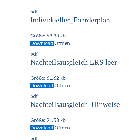
pdf
Individueller_Foerderplan1
Größe:
58.38 kb
Download
Öffnen
pdf
Nachteilsausgleich LRS leer
Größe:
61.62 kb
Download
Öffnen
pdf
Nachteilsausgleich_Hinweise
Größe:
91.58 kb
Download
Öffnen
pdf