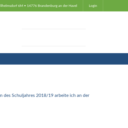
Wilhelmsdorf 6M • 14776 Brandenburg an der Havel
Login
nn des Schuljahres 2018/19 arbeite ich an der