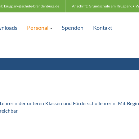
il: krugpark@schule-brandenburg.de
Anschrift: Grundschule am Krugpark • 
nloads
Personal
Spenden
Kontakt
n Lehrerin der unteren Klassen und Förderschullehrerin. Mit Begi
reichbar.